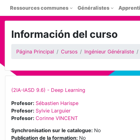
Salta al contenido principal
Ressources communes
Généralistes
Apprent
Información del curso
Página Principal
Cursos
Ingénieur Généraliste
(2IA-IASD 9.6) - Deep Learning
Profesor:
Sébastien Harispe
Profesor:
Sylvie Larguier
Profesor:
Corinne VINCENT
Synchronisation sur le catalogue
:
No
Publication de la formation
:
No