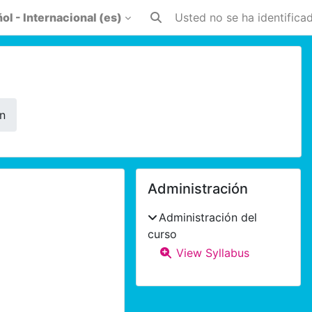
l - Internacional ‎(es)‎
Usted no se ha identificad
Selector de búsqueda de entr
n
Bloques
Bloques supleme
Salta Administración
Administración
Administración del
curso
View Syllabus