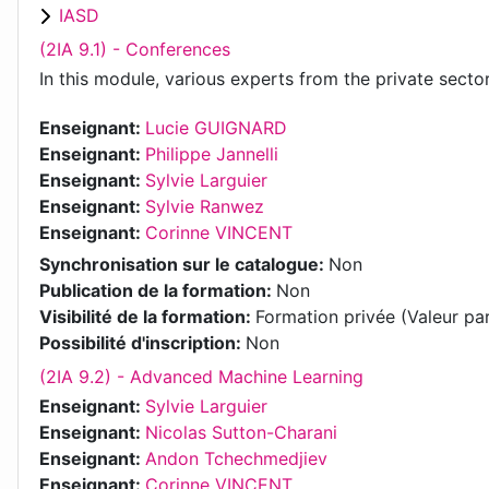
IASD
(2IA 9.1) - Conferences
In this module, various experts from the private secto
Enseignant:
Lucie GUIGNARD
Enseignant:
Philippe Jannelli
Enseignant:
Sylvie Larguier
Enseignant:
Sylvie Ranwez
Enseignant:
Corinne VINCENT
Synchronisation sur le catalogue
:
Non
Publication de la formation
:
Non
Visibilité de la formation
:
Formation privée (Valeur pa
Possibilité d'inscription
:
Non
(2IA 9.2) - Advanced Machine Learning
Enseignant:
Sylvie Larguier
Enseignant:
Nicolas Sutton-Charani
Enseignant:
Andon Tchechmedjiev
Enseignant:
Corinne VINCENT