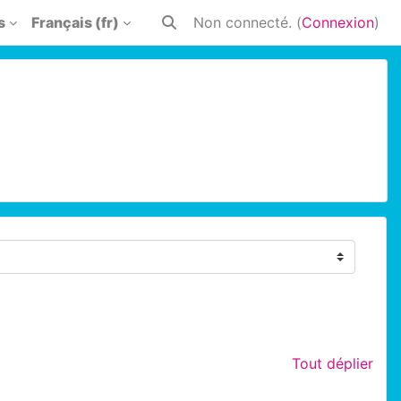
s
Français ‎(fr)‎
Non connecté. (
Connexion
)
Activer/désactiver la saisie de rech
Tout déplier