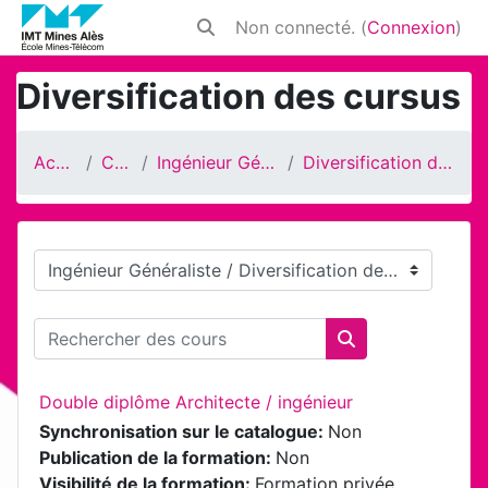
Passer au contenu principal
Non connecté. (
Connexion
)
Activer/désactiver la saisie de rech
Diversification des cursus
Accueil
Cours
Ingénieur Généraliste
Diversification des cursus
Catégories de cours
Rechercher des cours
Rechercher des 
Double diplôme Architecte / ingénieur
Synchronisation sur le catalogue
:
Non
Publication de la formation
:
Non
Visibilité de la formation
:
Formation privée