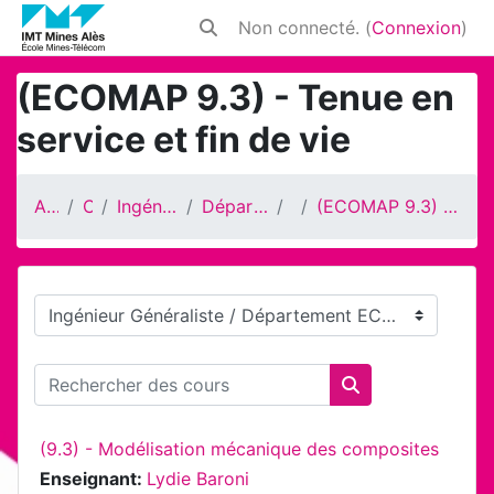
Passer au contenu principal
Non connecté. (
Connexion
)
Activer/désactiver la saisie de rech
(ECOMAP 9.3) - Tenue en
service et fin de vie
Accueil
Cours
Ingénieur Généraliste
Département ECOMAP
S9
(ECOMAP 9.3) - Tenue en service et fin de vie
Catégories de cours
Rechercher des cours
Rechercher des 
(9.3) - Modélisation mécanique des composites
Enseignant:
Lydie Baroni