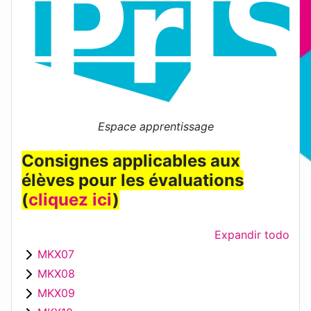
Espace apprentissage
Consignes applicables aux
élèves pour les évaluations
(
cliquez ici
)
Expandir todo
MKX07
MKX08
MKX09