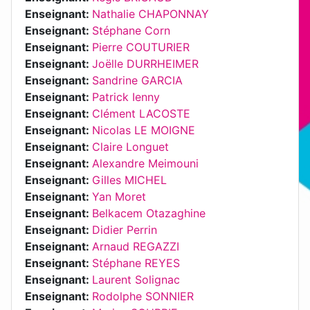
Enseignant:
Nathalie CHAPONNAY
Enseignant:
Stéphane Corn
Enseignant:
Pierre COUTURIER
Enseignant:
Joëlle DURRHEIMER
Enseignant:
Sandrine GARCIA
Enseignant:
Patrick Ienny
Enseignant:
Clément LACOSTE
Enseignant:
Nicolas LE MOIGNE
Enseignant:
Claire Longuet
Enseignant:
Alexandre Meimouni
Enseignant:
Gilles MICHEL
Enseignant:
Yan Moret
Enseignant:
Belkacem Otazaghine
Enseignant:
Didier Perrin
Enseignant:
Arnaud REGAZZI
Enseignant:
Stéphane REYES
Enseignant:
Laurent Solignac
Enseignant:
Rodolphe SONNIER