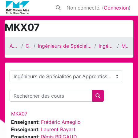
Passer au contenu principal
Non connecté. (
Connexion
)
Activer/désactiver la saisie de rech
MKX07
Accueil
Cours
Ingénieurs de Spécialités par Apprentissage
Ingénieur MKX
MKX07
Catégories de cours
Rechercher des cours
Rechercher des 
MKX07
Enseignant:
Frédéric Ameglio
Enseignant:
Laurent Bayart
Enseignant:
Régis BRIGAUD