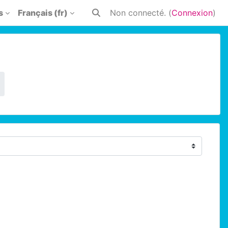
s
Français ‎(fr)‎
Non connecté. (
Connexion
)
Activer/désactiver la saisie de rech