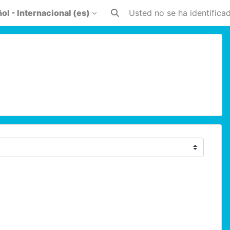
l - Internacional ‎(es)‎
Usted no se ha identificad
Selector de búsqueda de entr