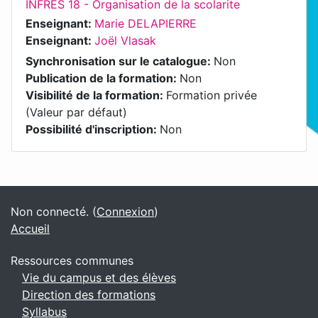
INFRES 18 - Organisation de la scolarite
Enseignant:
Marie DELAPIERRE
Enseignant:
Joël Vlasak
Synchronisation sur le catalogue
:
Non
Publication de la formation
:
Non
Visibilité de la formation
:
Formation privée
(Valeur par défaut)
Possibilité d'inscription
:
Non
Blocs
Blocs supplémentaires
Non connecté. (
Connexion
)
Accueil
Ressources communes
Vie du campus et des élèves
Direction des formations
Syllabus