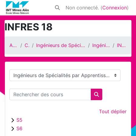
Passer au contenu principal
Non connecté. (
Connexion
)
Activer/désactiver la saisie de rech
INFRES 18
Accueil
Cours
Ingénieurs de Spécialités par Apprentissage
Ingénieur INFRES
INFRES 18
Catégories de cours
Rechercher des cours
Rechercher des 
Tout déplier
S5
S6