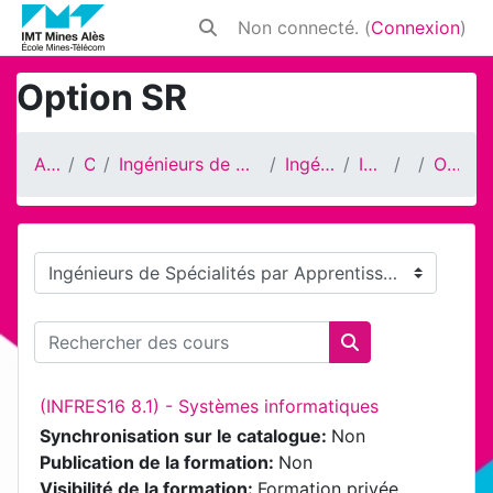
Passer au contenu principal
Non connecté. (
Connexion
)
Activer/désactiver la saisie de rech
Option SR
Accueil
Cours
Ingénieurs de Spécialités par Apprentissage
Ingénieur INFRES
INFRES 16
S8
Option SR
Catégories de cours
Rechercher des cours
Rechercher des 
(INFRES16 8.1) - Systèmes informatiques
Synchronisation sur le catalogue
:
Non
Publication de la formation
:
Non
Visibilité de la formation
:
Formation privée