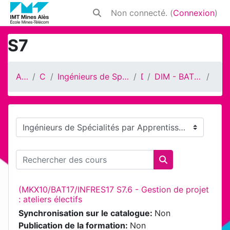
Passer au contenu principal
Non connecté. (
Connexion
)
Activer/désactiver la saisie de rech
S7
Accueil
Cours
Ingénieurs de Spécialités par Apprentissage
DIM
DIM - BAT17/INFRES17/MKX10
S7
Catégories de cours
Rechercher des cours
Rechercher des 
(MKX10/BAT17/INFRES17 S7.6 - Gestion de projet
: ateliers électifs
Synchronisation sur le catalogue
:
Non
Publication de la formation
:
Non