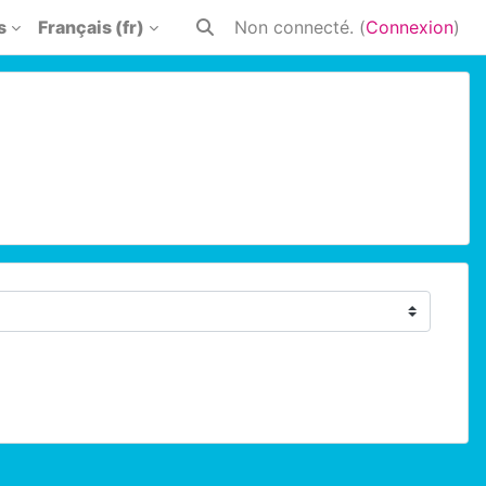
s
Français ‎(fr)‎
Non connecté. (
Connexion
)
Activer/désactiver la saisie de rech