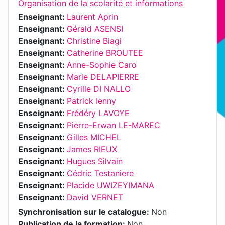
Organisation de la scolarité et informations
Enseignant:
Laurent Aprin
Enseignant:
Gérald ASENSI
Enseignant:
Christine Biagi
Enseignant:
Catherine BROUTEE
Enseignant:
Anne-Sophie Caro
Enseignant:
Marie DELAPIERRE
Enseignant:
Cyrille DI NALLO
Enseignant:
Patrick Ienny
Enseignant:
Frédéry LAVOYE
Enseignant:
Pierre-Erwan LE-MAREC
Enseignant:
Gilles MICHEL
Enseignant:
James RIEUX
Enseignant:
Hugues Silvain
Enseignant:
Cédric Testaniere
Enseignant:
Placide UWIZEYIMANA
Enseignant:
David VERNET
Synchronisation sur le catalogue
:
Non
Publication de la formation
:
Non