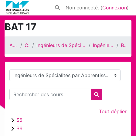
Passer au contenu principal
Non connecté. (
Connexion
)
Activer/désactiver la saisie de rech
BAT 17
Accueil
Cours
Ingénieurs de Spécialités par Apprentissage
Ingénieur BAT-CMC
BAT 17
Catégories de cours
Rechercher des cours
Rechercher des 
Tout déplier
S5
S6