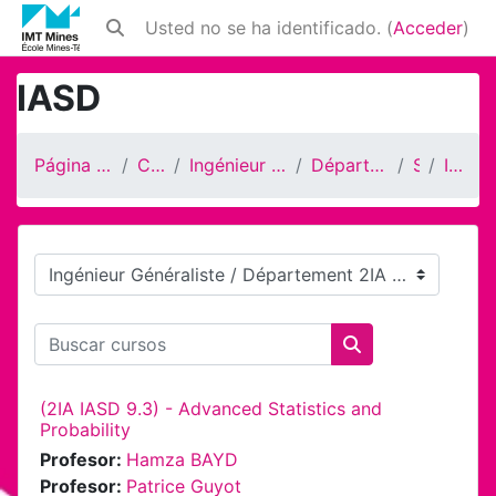
Salta al contenido principal
Usted no se ha identificado. (
Acceder
)
Selector de búsqueda de entrada
IASD
Página Principal
Cursos
Ingénieur Généraliste
Département 2IA
S9
IASD
Categorías
Buscar cursos
Buscar cursos
(2IA IASD 9.3) - Advanced Statistics and
Probability
Profesor:
Hamza BAYD
Profesor:
Patrice Guyot