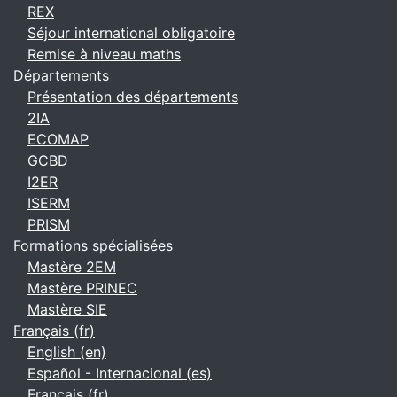
REX
Séjour international obligatoire
Remise à niveau maths
Départements
Présentation des départements
2IA
ECOMAP
GCBD
I2ER
ISERM
PRISM
Formations spécialisées
Mastère 2EM
Mastère PRINEC
Mastère SIE
Français ‎(fr)‎
English ‎(en)‎
Español - Internacional ‎(es)‎
Français ‎(fr)‎