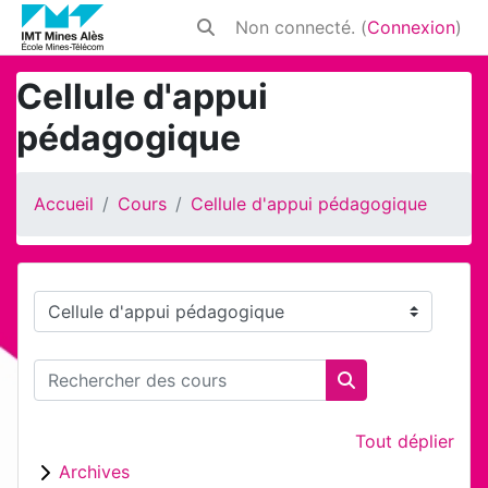
Passer au contenu principal
Non connecté. (
Connexion
)
Activer/désactiver la saisie de rech
Cellule d'appui
pédagogique
Accueil
Cours
Cellule d'appui pédagogique
Catégories de cours
Rechercher des cours
Rechercher des 
Tout déplier
Archives