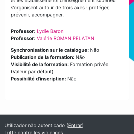
et les établissements d’enseignement supérieur
s’organisent autour de trois axes : protéger,
prévenir, accompagner.
Professor:
Lydie Baroni
Professor:
Valérie ROMAN PELATAN
Synchronisation sur le catalogue
:
Não
Publication de la formation
:
Não
Visibilité de la formation
:
Formation privée
(Valeur par défaut)
Possibilité d'inscription
:
Não
Blocos
Blocos adicionais
Utilizador não autenticado (
Entrar
)
Lutte contre les violences