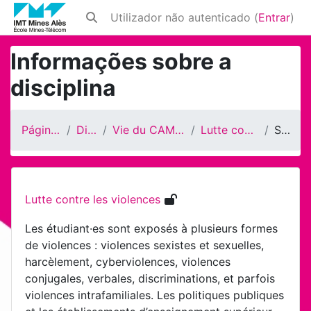
Ir para o conteúdo principal
Utilizador não autenticado (
Entrar
)
Alternar a entrada da pesquisa
Informações sobre a
disciplina
Página principal
Disciplinas
Vie du CAMPUS et des ELEVES
Lutte contre les violences
Sumário
Lutte contre les violences
Les étudiant·es sont exposés à plusieurs formes
de violences : violences sexistes et sexuelles,
harcèlement, cyberviolences, violences
conjugales, verbales, discriminations, et parfois
violences intrafamiliales. Les politiques publiques