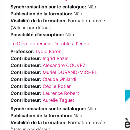
Synchronisation sur le catalogue
:
Não
Publication de la formation
:
Não
Visibilité de la formation
:
Formation privée
(Valeur par défaut)
Possibilité d'inscription
:
Não
Le Développement Durable à l'école
Professor:
Lydie Baroni
Contributeur:
Ingrid Bazin
Contributeur:
Alexandre COUVEZ
Contributeur:
Muriel DURAND-MICHEL
Contributeur:
Claude Ghilardi
Contributeur:
Cécile Potier
Contributeur:
Laurence Robert
Contributeur:
Aurélie Taguet
Synchronisation sur le catalogue
:
Não
Publication de la formation
:
Não
Visibilité de la formation
:
Formation privée
(Valeur par défaut)