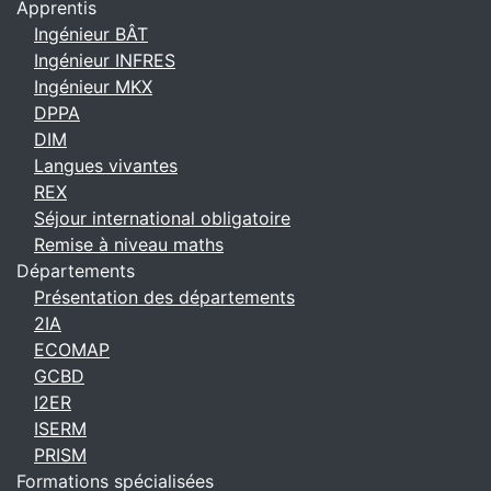
Apprentis
Ingénieur BÂT
Ingénieur INFRES
Ingénieur MKX
DPPA
DIM
Langues vivantes
REX
Séjour international obligatoire
Remise à niveau maths
Départements
Présentation des départements
2IA
ECOMAP
GCBD
I2ER
ISERM
PRISM
Formations spécialisées