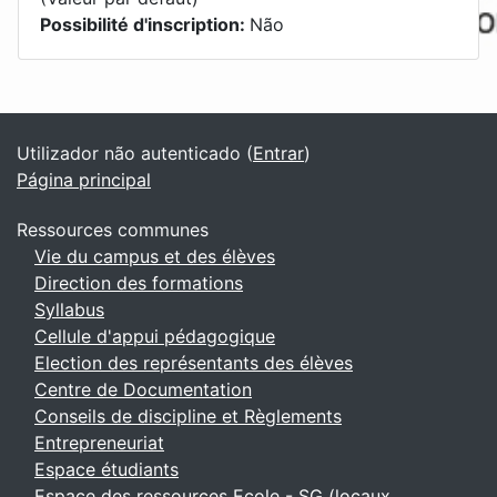
Possibilité d'inscription
:
Não
Blocos
Blocos adicionais
Utilizador não autenticado (
Entrar
)
Página principal
Ressources communes
Vie du campus et des élèves
Direction des formations
Syllabus
Cellule d'appui pédagogique
Election des représentants des élèves
Centre de Documentation
Conseils de discipline et Règlements
Entrepreneuriat
Espace étudiants
Espace des ressources Ecole - SG (locaux,