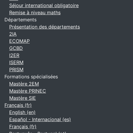
Séjour international obligatoire
Remise à niveau maths
Départements
Présentation des départements
2IA
ECOMAP
GCBD
I2ER
ISERM
PRISM
Formations spécialisées
Mastère 2EM
Mastère PRINEC
Mastère SIE
Français ‎(fr)‎
English ‎(en)‎
Español - Internacional ‎(es)‎
Français ‎(fr)‎