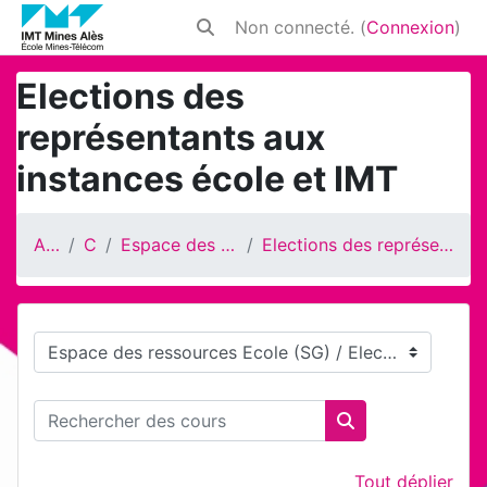
Passer au contenu principal
Non connecté. (
Connexion
)
Activer/désactiver la saisie de rech
Elections des
représentants aux
instances école et IMT
Accueil
Cours
Espace des ressources Ecole (SG)
Elections des représentants aux instances école et IMT
Catégories de cours
Rechercher des cours
Rechercher des 
Tout déplier