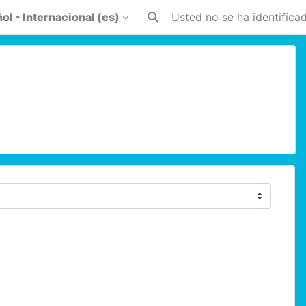
l - Internacional ‎(es)‎
Usted no se ha identificad
Selector de búsqueda de entr