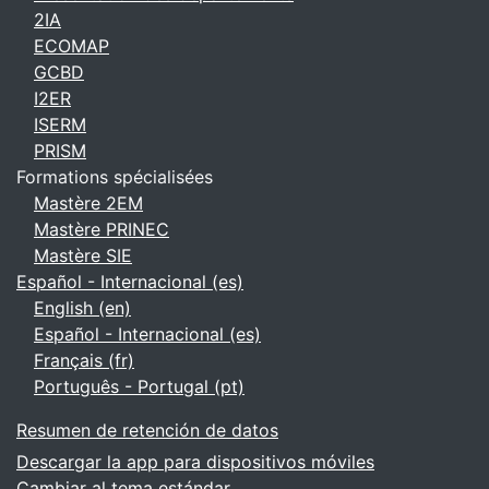
2IA
ECOMAP
GCBD
I2ER
ISERM
PRISM
Formations spécialisées
Mastère 2EM
Mastère PRINEC
Mastère SIE
Español - Internacional ‎(es)‎
English ‎(en)‎
Español - Internacional ‎(es)‎
Français ‎(fr)‎
Português - Portugal ‎(pt)‎
Resumen de retención de datos
Descargar la app para dispositivos móviles
Cambiar al tema estándar