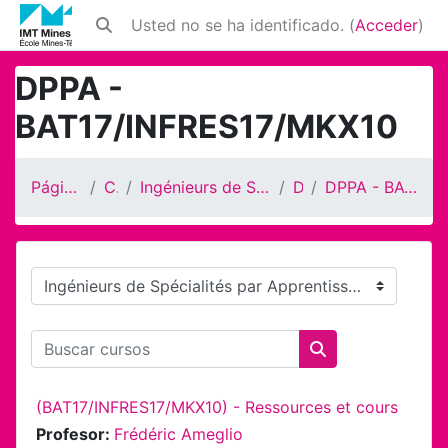
Salta al contenido principal
Usted no se ha identificado. (
Acceder
)
Selector de búsqueda de entrada
DPPA -
BAT17/INFRES17/MKX10
Página Principal
Cursos
Ingénieurs de Spécialités par Apprentissage
DPPA
DPPA - BAT17/INFRES17/MKX10
Categorías
Buscar cursos
Buscar cursos
(BAT17/INFRES17/MKX10) - Ressources et cours
Profesor:
Frédéric Ameglio