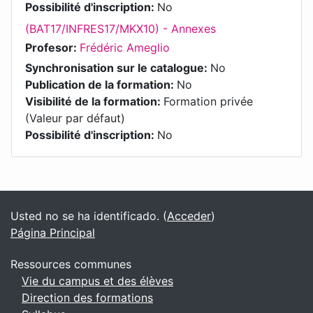
Possibilité d'inscription
:
No
(BAT17/INFRES17/MKX10) - Annexes
Profesor:
Frédéric Ameglio
Synchronisation sur le catalogue
:
No
Publication de la formation
:
No
Visibilité de la formation
:
Formation privée
(Valeur par défaut)
Possibilité d'inscription
:
No
Bloques
Bloques suplementarios
Usted no se ha identificado. (
Acceder
)
Página Principal
Ressources communes
Vie du campus et des élèves
Direction des formations