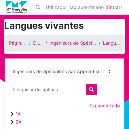
Ir para o conteúdo principal
Utilizador não autenticado (
Entrar
)
Alternar a entrada da pesquisa
Langues vivantes
Página principal
Disciplinas
Ingénieurs de Spécialités par Apprentissage
Langues vivantes
Categorias de disciplinas
Pesquisar disciplinas
Pesquisar discipl
Expandir tudo
1A
2A