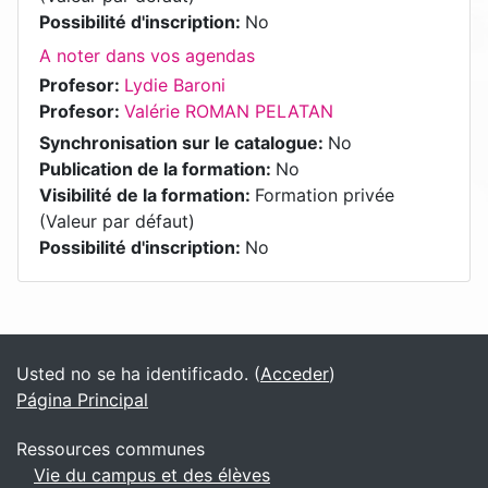
Possibilité d'inscription
:
No
A noter dans vos agendas
Profesor:
Lydie Baroni
Profesor:
Valérie ROMAN PELATAN
Synchronisation sur le catalogue
:
No
Publication de la formation
:
No
Visibilité de la formation
:
Formation privée
(Valeur par défaut)
Possibilité d'inscription
:
No
Bloques
Bloques suplementarios
Usted no se ha identificado. (
Acceder
)
Página Principal
Ressources communes
Vie du campus et des élèves